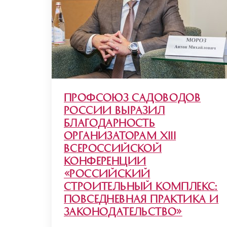
Профсоюз садоводов
России выразил
благодарность
организаторам XIII
Всероссийской
Конференции
«Российский
строительный комплекс:
повседневная практика и
законодательство»