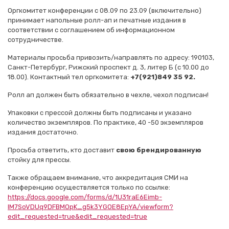
Оргкомитет конференции с 08.09 по 23.09 (включительно)
принимает напольные ролл-ап и печатные издания в
соответствии с соглашением об информационном
сотрудничестве.
Материалы просьба привозить/направлять по адресу: 190103,
Санкт-Петербург, Рижский проспект д. 3, литер Б (с 10.00 до
18.00). Контактный тел оргкомитета:
+7(921)849 35 92.
Ролл ап должен быть обязательно в чехле, чехол подписан!
Упаковки с прессой должны быть подписаны и указано
количество экземпляров. По практике, 40 -50 экземпляров
издания достаточно.
Просьба ответить, кто доставит
свою брендированную
стойку для прессы.
Также обращаем внимание, что аккредитация СМИ на
конференцию осуществляется только по ссылке:
https://docs.google.com/forms/d/1U31raE6Eimb-
IM7SoVDUq9DFBMOpK_g5k3YGOE8EpYA/viewform?
edit_requested=true&edit_requested=true