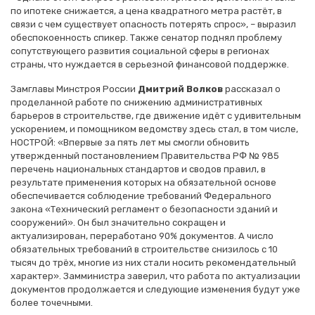
по ипотеке снижается, а цена квадратного метра растёт, в
связи с чем существует опасность потерять спрос», – выразил
обеспокоенность спикер. Также сенатор поднял проблему
сопутствующего развития социальной сферы в регионах
страны, что нуждается в серьезной финансовой поддержке.
Замглавы Минстроя России
Дмитрий Волков
рассказал о
проделанной работе по снижению административных
барьеров в строительстве, где движение идёт с удивительным
ускорением, и помощником ведомству здесь стал, в том числе,
НОСТРОЙ: «Впервые за пять лет мы смогли обновить
утвержденный постановлением Правительства РФ № 985
перечень национальных стандартов и сводов правил, в
результате применения которых на обязательной основе
обеспечивается соблюдение требований Федерального
закона «Технический регламент о безопасности зданий и
сооружений». Он был значительно сокращен и
актуализирован, переработано 90% документов. А число
обязательных требований в строительстве снизилось с 10
тысяч до трёх, многие из них стали носить рекомендательный
характер». Замминистра заверил, что работа по актуализации
документов продолжается и следующие изменения будут уже
более точечными.