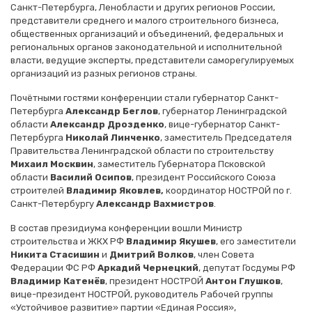
Санкт-Петербурга, Ленобласти и других регионов России,
представители среднего и малого строительного бизнеса,
общественных организаций и объединений, федеральных и
региональных органов законодательной и исполнительной
власти, ведущие эксперты, представители саморегулируемых
организаций из разных регионов страны.
Почётными гостями конференции стали губернатор Санкт-
Петербурга
Александр Беглов
, губернатор Ленинградской
области
Александр Дрозденко
, вице-губернатор Санкт-
Петербурга
Николай Линченко
, заместитель Председателя
Правительства Ленинградской области по строительству
Михаил Москвин
, заместитель Губернатора Псковской
области
Василий Осипов
, президент Российского Союза
строителей
Владимир Яковлев,
координатор НОСТРОЙ по г.
Санкт-Петербургу
Александр Вахмистров
.
В состав президиума конференции вошли Министр
строительства и ЖКХ РФ
Владимир Якушев
, его заместители
Никита Стасишин
и
Дмитрий
Волков
, член Совета
Федерации ФС РФ
Аркадий Чернецкий
, депутат Госдумы РФ
Владимир Катенёв
, президент НОСТРОЙ
Антон Глушков
,
вице-президент НОСТРОЙ, руководитель Рабочей группы
«Устойчивое развитие» партии «Единая Россия»,