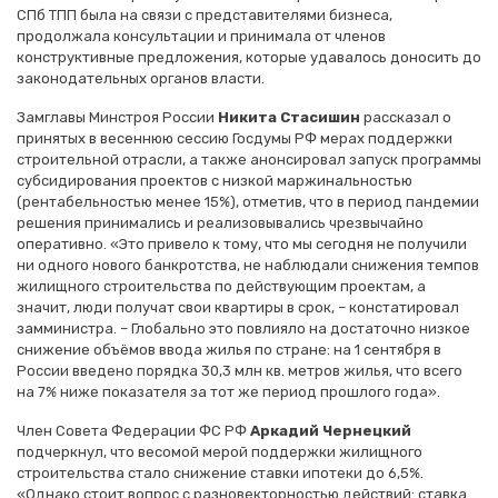
СПб ТПП была на связи с представителями бизнеса,
продолжала консультации и принимала от членов
конструктивные предложения, которые удавалось доносить до
законодательных органов власти.
Замглавы Минстроя России
Никита Стасишин
рассказал о
принятых в весеннюю сессию Госдумы РФ мерах поддержки
строительной отрасли, а также анонсировал запуск программы
субсидирования проектов с низкой маржинальностью
(рентабельностью менее 15%), отметив, что в период пандемии
решения принимались и реализовывались чрезвычайно
оперативно. «Это привело к тому, что мы сегодня не получили
ни одного нового банкротства, не наблюдали снижения темпов
жилищного строительства по действующим проектам, а
значит, люди получат свои квартиры в срок, – констатировал
замминистра. – Глобально это повлияло на достаточно низкое
снижение объёмов ввода жилья по стране: на 1 сентября в
России введено порядка 30,3 млн кв. метров жилья, что всего
на 7% ниже показателя за тот же период прошлого года».
Член Совета Федерации ФС РФ
Аркадий Чернецкий
подчеркнул, что весомой мерой поддержки жилищного
строительства стало снижение ставки ипотеки до 6,5%.
«Однако стоит вопрос с разновекторностью действий: ставка