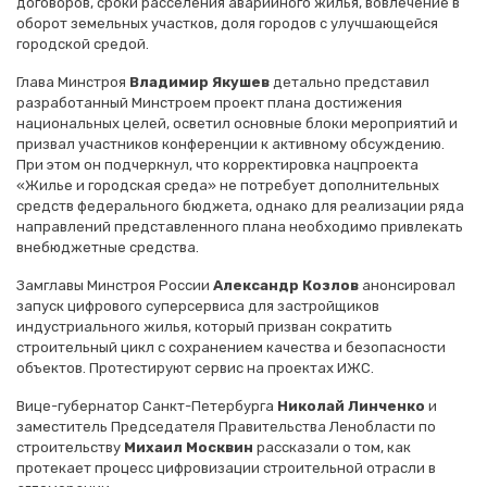
договоров, сроки расселения аварийного жилья, вовлечение в
оборот земельных участков, доля городов с улучшающейся
городской средой.
Глава Минстроя
Владимир Якушев
детально представил
разработанный Минстроем проект плана достижения
национальных целей, осветил основные блоки мероприятий и
призвал участников конференции к активному обсуждению.
При этом он подчеркнул, что корректировка нацпроекта
«Жилье и городская среда» не потребует дополнительных
средств федерального бюджета, однако для реализации ряда
направлений представленного плана необходимо привлекать
внебюджетные средства.
Замглавы Минстроя России
Александр Козлов
анонсировал
запуск цифрового суперсервиса для застройщиков
индустриального жилья, который призван сократить
строительный цикл с сохранением качества и безопасности
объектов. Протестируют сервис на проектах ИЖС.
Вице-губернатор Санкт-Петербурга
Николай Линченко
и
заместитель Председателя Правительства Ленобласти по
строительству
Михаил Москвин
рассказали о том, как
протекает процесс цифровизации строительной отрасли в