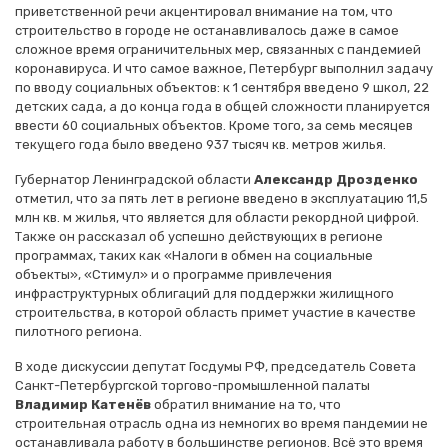
приветственной речи акцентировал внимание на том, что
строительство в городе не останавливалось даже в самое
сложное время ограничительных мер, связанных с пандемией
коронавируса. И что самое важное, Петербург выполнил задачу
по вводу социальных объектов: к 1 сентября введено 9 школ, 22
детских сада, а до конца года в общей сложности планируется
ввести 60 социальных объектов. Кроме того, за семь месяцев
текущего года было введено 937 тысяч кв. метров жилья.
Губернатор Ленинградской области
Александр Дрозденко
отметил, что за пять лет в регионе введено в эксплуатацию 11,5
млн кв. м жилья, что является для области рекордной цифрой.
Также он рассказал об успешно действующих в регионе
программах, таких как «Налоги в обмен на социальные
объекты», «Стимул» и о программе привлечения
инфраструктурных облигаций для поддержки жилищного
строительства, в которой область примет участие в качестве
пилотного региона.
В ходе дискуссии депутат Госдумы РФ, председатель Совета
Санкт-Петербургской торгово-промышленной палаты
Владимир Катенёв
обратил внимание на то, что
строительная отрасль одна из немногих во время пандемии не
останавливала работу в большинстве регионов. Всё это время