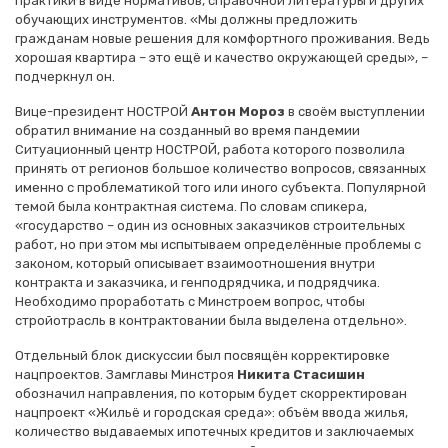
практики в виде нормативов, справочной литературы и других
обучающих инструментов. «Мы должны предложить
гражданам новые решения для комфортного проживания. Ведь
хорошая квартира – это ещё и качество окружающей среды», –
подчеркнул он.
Вице-президент НОСТРОЙ
Антон Мороз
в своём выступлении
обратил внимание на созданный во время пандемии
Ситуационный центр НОСТРОЙ, работа которого позволила
принять от регионов большое количество вопросов, связанных
именно с проблематикой того или иного субъекта. Популярной
темой была контрактная система. По словам спикера,
«государство – один из основных заказчиков строительных
работ, но при этом мы испытываем определённые проблемы с
законом, который описывает взаимоотношения внутри
контракта и заказчика, и генподрядчика, и подрядчика.
Необходимо проработать с Минстроем вопрос, чтобы
стройотрасль в контрактовании была выделена отдельно».
Отдельный блок дискуссии был посвящён корректировке
нацпроектов. Замглавы Минстроя
Никита Стасишин
обозначил направления, по которым будет скорректирован
нацпроект «Жильё и городская среда»: объём ввода жилья,
количество выдаваемых ипотечных кредитов и заключаемых