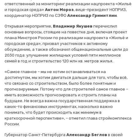
ответственный за мониторинг реализации нацпроекта «Жильё
и городская среда»
Антон Мороз
, вице-президент НОПРИЗ,
координатор НОПРИЗ по СЗФО
Александр Гримитлин
.
Открывая мероприятие,
Владимир Якушев
перечислил
основные вопросы, стоящие на повестке дня, включая проект
плана Минстроя России по реализации нацпроекта «Жильё и
городская среда», призвал участников к активному
обсуждению, а также обозначил общенациональные цели до
2030 года: улучшение жилищных условий пяти миллионов
семей в год и строительство 120 млн кв. метров жилья.
«Самое главное – мы не хотим останавливаться на
достигнутом, мы хотим двигаться дальше для того, чтобы всё,
что связано со строительством, было более понятным и
прогнозируемым. Потому что для строителей самое главное –
иметь возможность прогнозировать и строить планы на
будущее. Не всегда важна государственная поддержка в
каких-то финансовых инструментах, насколько важно
понимать, что будет происходить как минимум в
краткосрочной перспективе», – отметил глава стройкомплекса
России.
Губернатор Санкт-Петербурга
Александр Беглов
в своей