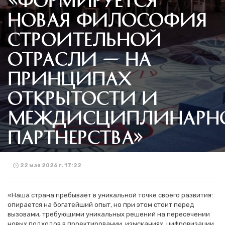
НОВАЯ ФИЛОСОФИЯ
СТРОИТЕЛЬНОЙ
ОТРАСЛИ — НА
ПРИНЦИПАХ
ОТКРЫТОСТИ И
МЕЖДИСЦИПЛИНАРН
ПАРТНЕРСТВА»
22 мая 2026 г. 17:22
«Наша страна пребывает в уникальной точке своего развития:
опирается на богатейший опыт, но при этом стоит перед
вызовами, требующими уникальных решений на пересечении
новых подходов в проектировании, изысканиях, цифровизации