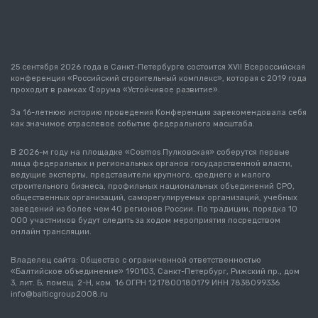
25 сентября 2026 года в Санкт-Петербурге состоится XVII Всероссийская
конференция «Российский строительный комплекс», которая с 2019 года
проходит в рамках Форума «Устойчивое развитие».
За 16-летнюю историю проведения Конференция зарекомендовала себя
как значимое отраслевое событие федерального масштаба.
В 2026-м году на площадке «Cosmos Пулковская» соберутся первые
лица федеральных и региональных органов государственной власти,
ведущие эксперты, представители крупного, среднего и малого
строительного бизнеса, профильных национальных объединений СРО,
общественных организаций, саморегулируемых организаций, учебных
заведений из более чем 40 регионов России. По традиции, порядка 10
000 участников будут следить за ходом мероприятия посредством
онлайн трансляции.
Владелец сайта: Общество с ограниченной ответственностью
«Балтийское объединение» 190103, Санкт-Петербург, Рижский пр., дом
3, лит. Б, помещ. 2-Н, ком. 16 ОГРН 1217800180179 ИНН 7838099336
info@balticgroup2008.ru