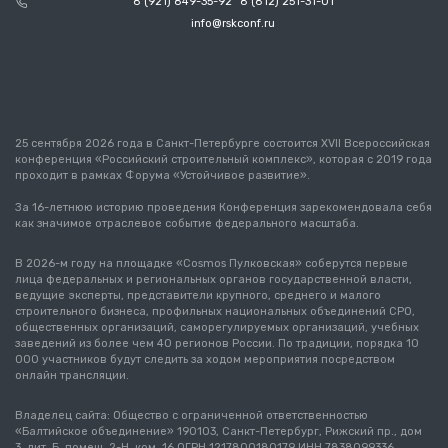
8 (921) 849-35-92
8 (812) 251-31-01
info@rskconf.ru
25 сентября 2026 года в Санкт-Петербурге состоится XVII Всероссийская
конференция «Российский строительный комплекс», которая с 2019 года
проходит в рамках Форума «Устойчивое развитие».
За 16-летнюю историю проведения Конференция зарекомендовала себя
как значимое отраслевое событие федерального масштаба.
В 2026-м году на площадке «Cosmos Пулковская» соберутся первые
лица федеральных и региональных органов государственной власти,
ведущие эксперты, представители крупного, среднего и малого
строительного бизнеса, профильных национальных объединений СРО,
общественных организаций, саморегулируемых организаций, учебных
заведений из более чем 40 регионов России. По традиции, порядка 10
000 участников будут следить за ходом мероприятия посредством
онлайн трансляции.
Владелец сайта: Общество с ограниченной ответственностью
«Балтийское объединение» 190103, Санкт-Петербург, Рижский пр., дом
3, лит. Б, помещ. 2-Н, ком. 16 ОГРН 1217800180179 ИНН 7838099336