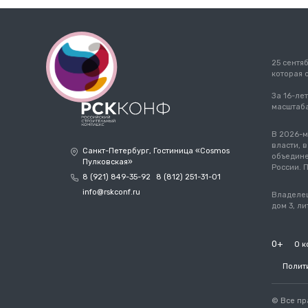
25 сентя
которая 
За 16-ле
масштаба
В 2026-м
власти, 
Санкт-Петербург, Гостиница «Cosmos
объедине
Пулковская»
России. 
8 (921) 849-35-92
8 (812) 251-31-01
info@rskconf.ru
Владелец
дом 3, ли
0+
О 
Полит
© Все пр