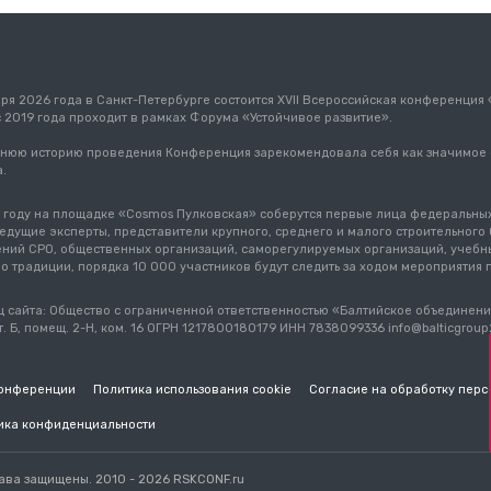
бря 2026 года в Санкт-Петербурге состоится XVII Всероссийская конференция
с 2019 года проходит в рамках Форума «Устойчивое развитие».
тнюю историю проведения Конференция зарекомендовала себя как значимое
.
 году на площадке «Cosmos Пулковская» соберутся первые лица федеральных
ведущие эксперты, представители крупного, среднего и малого строительног
ний СРО, общественных организаций, саморегулируемых организаций, учебны
По традиции, порядка 10 000 участников будут следить за ходом мероприятия
 сайта: Общество с ограниченной ответственностью «Балтийское объединение
т. Б, помещ. 2-Н, ком. 16 ОГРН 1217800180179 ИНН 7838099336 info@balticgrou
конференции
Политика использования cookie
Согласие на обработку перс
ика конфиденциальности
ава защищены. 2010 - 2026 RSKCONF.ru