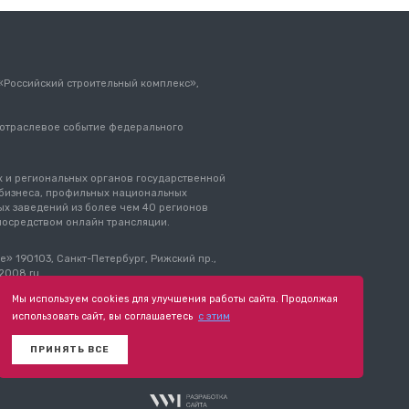
 «Российский строительный комплекс»,
 отраслевое событие федерального
 и региональных органов государственной
о бизнеса, профильных национальных
х заведений из более чем 40 регионов
 посредством онлайн трансляции.
» 190103, Санкт-Петербург, Рижский пр.,
p2008.ru
Мы используем cookies для улучшения работы сайта. Продолжая
использовать сайт, вы соглашаетесь
с этим
ональных
Пользовательское соглашение
ПРИНЯТЬ ВСЕ