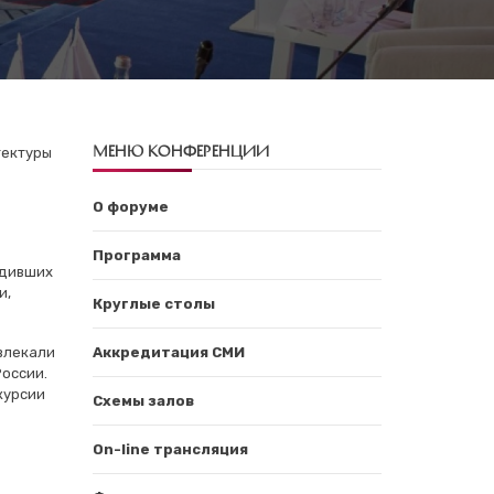
МЕНЮ КОНФЕРЕНЦИИ
тектуры
О форуме
Программа
едивших
и,
Круглые столы
ивлекали
Аккредитация СМИ
России.
курсии
Схемы залов
On-line трансляция