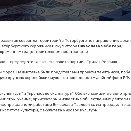
е развития северных территорий в Петербурге по направлению архи
 Петербургского художника и скульптора
Вячеслава Чеботаря
,
современном градостроительном пространстве.
ова — председателя высшего совета партии «Единая Россия».
н Мороз. На выставке были представлены проекты памятников, поб
иях крупных европейских музеев, и вошедших в музейный фонд РФ, 
скульптуры" и "Бронзовые скульптуры". Обе экспозиции активно пр
инистры, учёные, архитекторы и известные общественные деятели 
лись прекрасными работами Вячеслава Павловича, им проводили экс
института культуры, факультета мировой культуры.