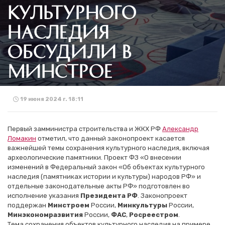
КУЛЬТУРНОГО
НАСЛЕДИЯ
ОБСУДИЛИ В
МИНСТРОЕ
19 июня 2024 г. 18:11
Первый замминистра строительства и ЖКХ РФ
Александр
Ломакин
отметил, что данный законопроект касается
важнейшей темы сохранения культурного наследия, включая
археологические памятники. Проект ФЗ «О внесении
изменений в Федеральный закон «Об объектах культурного
наследия (памятниках истории и культуры) народов РФ» и
отдельные законодательные акты РФ» подготовлен во
исполнение указания
Президента РФ
. Законопроект
поддержан
Минстроем
России,
Минкультуры
России,
Минэкономразвития
России,
ФАС
,
Росреестром
.
Тема сохранения объектов культурного наследия на примере