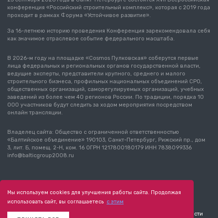
конференция «Российский строительный комплекс», которая с 2019 года
проходит в рамках Форума «Устойчивое развитие».
За 16-летнюю историю проведения Конференция зарекомендовала себя
как значимое отраслевое событие федерального масштаба.
В 2026-м году на площадке «Cosmos Пулковская» соберутся первые
лица федеральных и региональных органов государственной власти,
ведущие эксперты, представители крупного, среднего и малого
строительного бизнеса, профильных национальных объединений СРО,
общественных организаций, саморегулируемых организаций, учебных
заведений из более чем 40 регионов России. По традиции, порядка 10
000 участников будут следить за ходом мероприятия посредством
онлайн трансляции.
Владелец сайта: Общество с ограниченной ответственностью
«Балтийское объединение» 190103, Санкт-Петербург, Рижский пр., дом
3, лит. Б, помещ. 2-Н, ком. 16 ОГРН 1217800180179 ИНН 7838099336
info@balticgroup2008.ru
0+
О конференции
Политика использования cookie
Мы используем cookies для улучшения работы сайта. Продолжая
Согласие на обработку персональных
использовать сайт, вы соглашаетесь
с этим
Пользовательское соглашение
Политика конфиденциальности