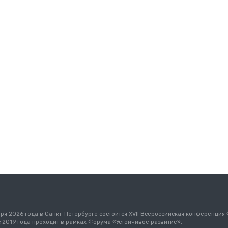
бря 2026 года в Санкт-Петербурге состоится XVII Всероссийская конференция
с 2019 года проходит в рамках Форума «Устойчивое развитие».