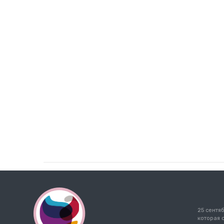
25 сентя
которая 