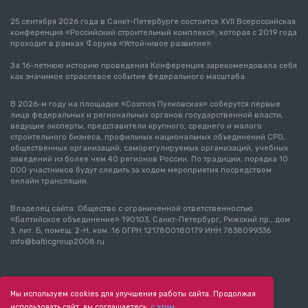
25 сентября 2026 года в Санкт-Петербурге состоится XVII Всероссийская
конференция «Российский строительный комплекс», которая с 2019 года
проходит в рамках Форума «Устойчивое развитие».
За 16-летнюю историю проведения Конференция зарекомендовала себя
как значимое отраслевое событие федерального масштаба.
В 2026-м году на площадке «Cosmos Пулковская» соберутся первые
лица федеральных и региональных органов государственной власти,
ведущие эксперты, представители крупного, среднего и малого
строительного бизнеса, профильных национальных объединений СРО,
общественных организаций, саморегулируемых организаций, учебных
заведений из более чем 40 регионов России. По традиции, порядка 10
000 участников будут следить за ходом мероприятия посредством
онлайн трансляции.
Владелец сайта: Общество с ограниченной ответственностью
«Балтийское объединение» 190103, Санкт-Петербург, Рижский пр., дом
3, лит. Б, помещ. 2-Н, ком. 16 ОГРН 1217800180179 ИНН 7838099336
info@balticgroup2008.ru
0+
О конференции
Политика использования cookie
Мы используем cookies для улучшения работы сайта. Продолжая
Согласие на обработку персональных
использовать сайт, вы соглашаетесь
с этим