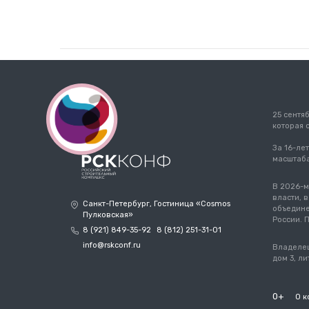
25 сентя
которая 
За 16-ле
масштаба
В 2026-м
власти, 
Санкт-Петербург, Гостиница «Cosmos
объедине
Пулковская»
России. 
8 (921) 849-35-92
8 (812) 251-31-01
info@rskconf.ru
Владелец
дом 3, ли
0+
О 