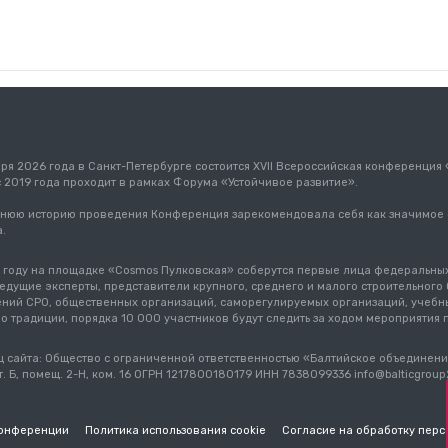
бря 2026 года в Санкт-Петербурге состоится XVII Всероссийская конференция
с 2019 года проходит в рамках Форума «Устойчивое развитие».
тнюю историю проведения Конференция зарекомендовала себя как значимое
.
 году на площадке «Cosmos Пулковская» соберутся первые лица федеральных
ведущие эксперты, представители крупного, среднего и малого строительног
ний СРО, общественных организаций, саморегулируемых организаций, учебны
По традиции, порядка 10 000 участников будут следить за ходом мероприятия
 сайта: Общество с ограниченной ответственностью «Балтийское объединение
т. Б, помещ. 2-Н, ком. 16 ОГРН 1217800180179 ИНН 7838099336 info@balticgrou
конференции
Политика использования cookie
Согласие на обработку перс