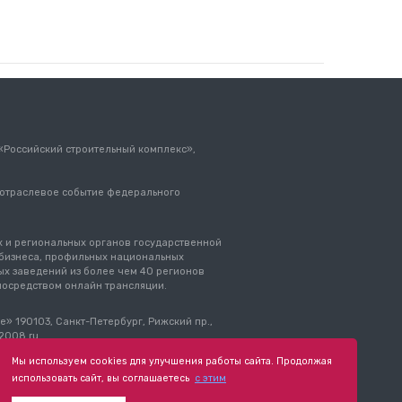
 «Российский строительный комплекс»,
 отраслевое событие федерального
 и региональных органов государственной
о бизнеса, профильных национальных
х заведений из более чем 40 регионов
 посредством онлайн трансляции.
» 190103, Санкт-Петербург, Рижский пр.,
p2008.ru
Мы используем cookies для улучшения работы сайта. Продолжая
использовать сайт, вы соглашаетесь
с этим
ональных
Пользовательское соглашение