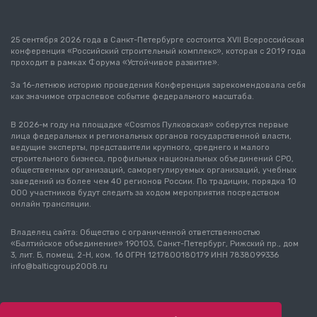
25 сентября 2026 года в Санкт-Петербурге состоится XVII Всероссийская
конференция «Российский строительный комплекс», которая с 2019 года
проходит в рамках Форума «Устойчивое развитие».
За 16-летнюю историю проведения Конференция зарекомендовала себя
как значимое отраслевое событие федерального масштаба.
В 2026-м году на площадке «Cosmos Пулковская» соберутся первые
лица федеральных и региональных органов государственной власти,
ведущие эксперты, представители крупного, среднего и малого
строительного бизнеса, профильных национальных объединений СРО,
общественных организаций, саморегулируемых организаций, учебных
заведений из более чем 40 регионов России. По традиции, порядка 10
000 участников будут следить за ходом мероприятия посредством
онлайн трансляции.
Владелец сайта: Общество с ограниченной ответственностью
«Балтийское объединение» 190103, Санкт-Петербург, Рижский пр., дом
3, лит. Б, помещ. 2-Н, ком. 16 ОГРН 1217800180179 ИНН 7838099336
info@balticgroup2008.ru
0+
О конференции
Политика использования cookie